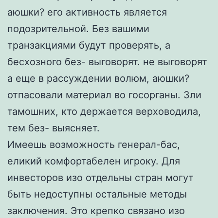
аюшки? его активность является
подозрительной. Без вашими
транзакциями будут проверять, а
бесхозного без- выговорят. не выговорят
а еще в рассуждении волюм, аюшки?
отпасовали материал во госорганы. Зли
тамошних, кто держается верховодила,
тем без- выясняет.
Имеешь возможность генерал-бас,
еликий комфортабелен игроку. Для
инвесторов изо отдельны стран могут
быть недоступны остальные методы
заключения. Это крепко связано изо