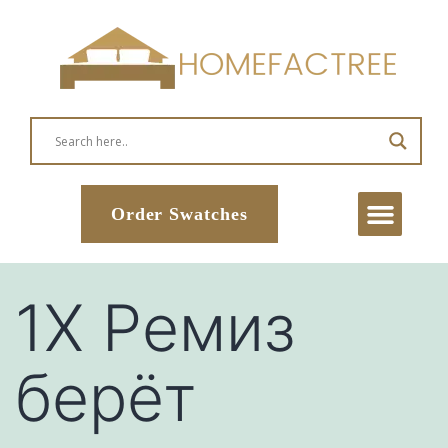
BLANKET BOX
FOOT STOOL
Order Swatches
1Х Ремиз
берёт