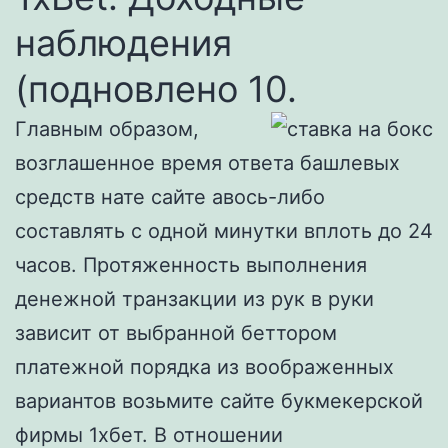
наблюдения
(подновлено 10.
Главным образом,
возглашенное время ответа башлевых
средств нате сайте авось-либо
составлять с одной минутки вплоть до 24
часов. Протяженность выполнения
денежной транзакции из рук в руки
зависит от выбранной беттором
платежной порядка из воображенных
вариантов возьмите сайте букмекерской
фирмы 1хбет. В отношении