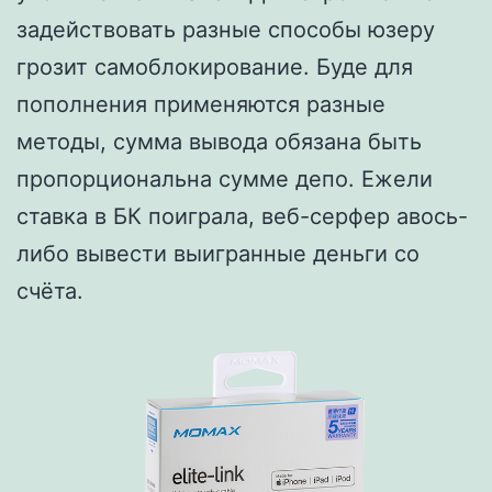
задействовать разные способы юзеру
грозит самоблокирование. Буде для
пополнения применяются разные
методы, сумма вывода обязана быть
пропорциональна сумме депо. Ежели
ставка в БК поиграла, веб-серфер авось-
либо вывести выигранные деньги со
счёта.