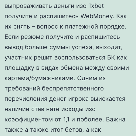
выпроваживать деньги изо 1xbet
получите и распишитесь WebMoney. Как
их снять – вопрос к платежной порядке.
Если резюме получите и распишитесь
вывод больше суммы успеха, выходит,
участник решит воспользоваться БК как
площадку в видах обмена между своими
картами/бумажниками. Одним из
требований беспрепятственного
перечисления денег игрока выискается
наличие став нате исходы изо
коэффициентом от 1,1 и поболее. Важна
также а также итог бетов, а как