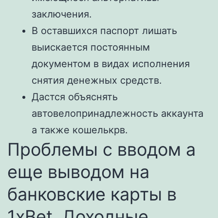
заключения.
В оставшихся паспорт лишать
выискается постоянным
документом в видах исполнения
снятия денежных средств.
Дастся объяснять
автовелопринадлежность аккаунта
а также кошелькрв.
Проблемы с вводом а
еще выводом на
банковские карты в
1xBet. Доходные