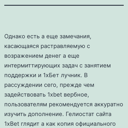
Однако есть а еще замечания,
касающаяся растравляемую с
возражением денег а еще
интермиттирующих задач с занятием
поддержки и 1хБет лучник. В
рассуждении сего, прежде чем
задействовать 1xbet вербное,
пользователям рекомендуется аккуратно
изучить дополнение. Гелиостат сайта
1xBet глядит а как копия официального