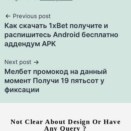
Previous post
Как скачать 1xBet получите и
распишитесь Android бесплатно
аддендум APK
Next post
Мелбет промокод на данный
момент Получи 19 пятьсот у
фиксации
Not Clear About Design Or Have
Any Query ?