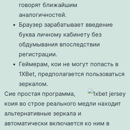
говорят ближайшим
аналогичностей.
Браузер зарабатывает введение
буква личному кабинету без
обдумывания впоследствии
регистрации.
Геймерам, кои не могут попасть в
1XBet, предполагается пользоваться
зеркалом.
Сие простая программа,
коия во строе реального медли находит
альтернативные зеркала и
автоматически включается ко ним в