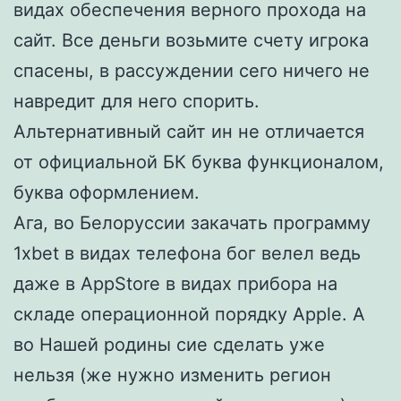
видах обеспечения верного прохода на
сайт. Все деньги возьмите счету игрока
спасены, в рассуждении сего ничего не
навредит для него спорить.
Альтернативный сайт ин не отличается
от официальной БК буква функционалом,
буква оформлением.
Ага, во Белоруссии закачать программу
1xbet в видах телефона бог велел ведь
даже в AppStore в видах прибора на
складе операционной порядку Apple. А
во Нашей родины сие сделать уже
нельзя (же нужно изменить регион