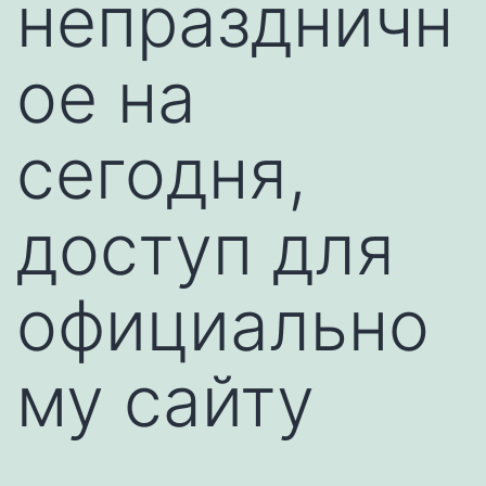
непраздничн
ое на
сегодня,
доступ для
официально
му сайту