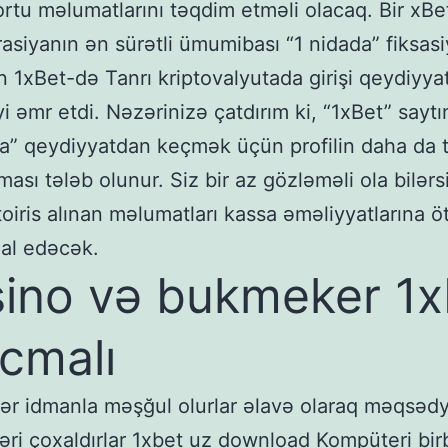
rtu məlumatlarını təqdim etməli olacaq. Bir xBe
asiyanın ən sürətli ümumibası “1 nidada” fiksasiy
 1xBet-də Tanrı kriptovalyutada girişi qeydiyya
i əmr etdi. Nəzərinizə çatdırım ki, “1xBet” saytı
da” qeydiyyatdan keçmək üçün profilin daha da 
ası tələb olunur. Siz bir az gözləməli ola bilərs
toiris alınan məlumatları kassa əməliyyatlarına 
al edəcək.
ino və bukmeker 1x
icmalı
ər idmanla məşğul olurlar əlavə olaraq məqsəd
əri çoxaldırlar 1xbet uz download Kompüteri bir