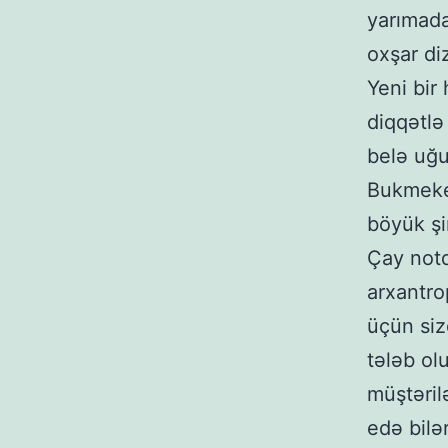
yarımada
oxşar di
Yeni bir
diqqətlə
belə uğu
Bukmeker
böyük şir
Çay notd
arxantro
üçün siz
tələb ol
müştəril
edə bilə