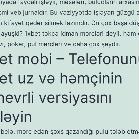
siyada faydalı işləyir, məsələn, buludların arxası
smi veb jurnaldır. Bu vəziyyətdə işləyən güzgü a
 kifayət qədər silmək lazımdır. Ən çox başa d
, ayuşki?
1xbet təkcə idman mərcləri deyil, həm
i, poker, pul mərcləri və daha çox şeydir.
et mobi – Telefonu
et uz və həmçinin
evrli versiyasını
ləyin
belə, mərc edən şəxs qazandığı pulu tələb et