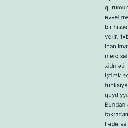
qurumun 
əvvəl mə
bir hiss
verir. 1
inanılma
mərc sah
xidməti 
iştirak 
funksiya
qeydiyya
Bundan ə
təkrarla
Federasi