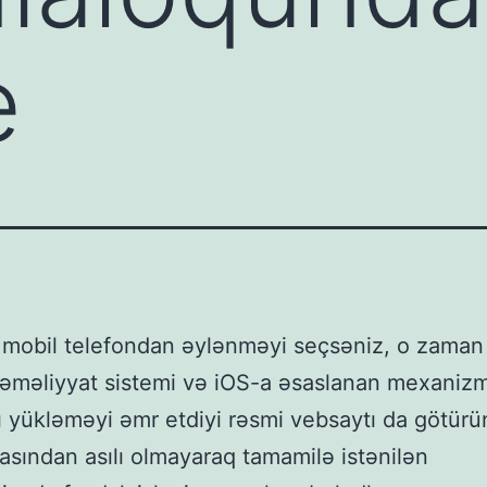
e
 mobil telefondan əylənməyi seçsəniz, o zaman 
əməliyyat sistemi və iOS-a əsaslanan mexaniz
 yükləməyi əmr etdiyi rəsmi vebsaytı da götürü
masından asılı olmayaraq tamamilə istənilən