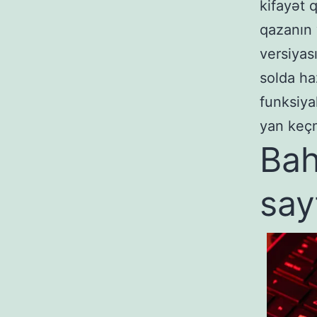
kifayət 
qazanın v
versiyas
solda ha
funksiya
yan keçm
Bah
say