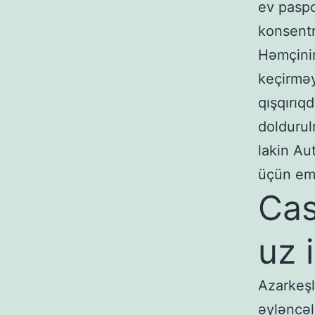
ev paspo
konsentr
Həmçinin
keçirməy
qışqırıq
doldurulm
lakin Au
üçün em
Cas
uz 
Azarkeşl
əyləncəl