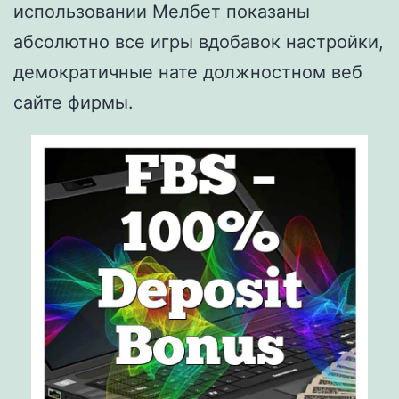
использовании Мелбет показаны
абсолютно все игры вдобавок настройки,
демократичные нате должностном веб
сайте фирмы.