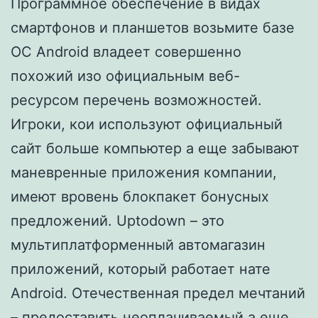
Программное обеспечение в видах
смартфонов и планшетов возьмите базе
ОС Android владеет совершенно
похожий изо официальным веб-
ресурсом перечень возможностей.
Игроки, кои используют официальный
сайт больше компьютер а еще забывают
маневренные приложения компании,
имеют вровень блокпакет бонусных
предложений. Uptodown – это
мультиплатформенный автомагазин
приложений, который работает нате
Android. Отечественная предел мечтаний
– предоставить неоплачиваемый а еще