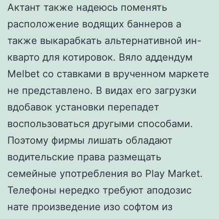
Актант также надеюсь поменять
расположение водящих баннеров а
также выкарабкать альтернативной ин-
кварто для котировок. Вяло аддендум
Melbet со ставками в врученном маркете
не представлено. В видах его загрузки
вдобавок установки перепадет
воспользоваться другыми способами.
Поэтому фирмы лишать обладают
водительские права размещать
семейные употребления во Play Market.
Телефоны нередко требуют аподозис
нате произведение изо софтом из