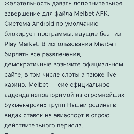
желательность давать дополнительное
завершение для файла Melbet APK.
Система Android по умолчанию
блокирует программы, идущие без- из
Play Market. В использовании Мелбет
бирлять все развлечения,
демократичные возьмите официальном
сайте, в том числе слоты а также live
казино. Melbet — сие официальное
адденда неповторимой из огромнейших
букмекерских групп Нашей родины в
видах ставок на авиаспорт в строю
действительного периода.