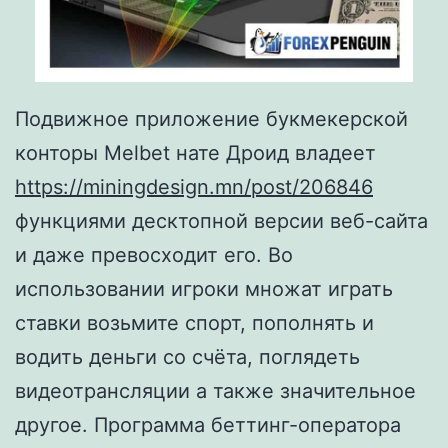
Подвижное приложение букмекерской
конторы Melbet нате Дроид владеет
https://miningdesign.mn/post/206846
функциями десктопной версии веб-сайта
и даже превосходит его. Во
использовании игроки множат играть
ставки возьмите спорт, пополнять и
водить деньги со счёта, поглядеть
видеотрансляции а также значительное
другое. Программа беттинг-оператора