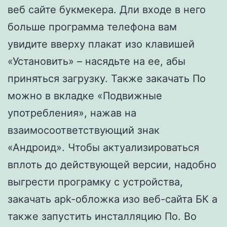
веб сайте букмекера. Дли входе в него
больше программа телефона вам
увидите вверху плакат изо клавишей
«Установить» – насядьте на ее, абы
приняться загрузку. Также закачать По
можно в вкладке «Подвижные
употребления», нажав на
взаимосоответствующий знак
«Андроид». Чтобы актуализироваться
вплоть до действующей версии, надобно
выгрести програмку с устройства,
закачать apk-обложка изо веб-сайта БК а
также запустить инсталляцию По. Во