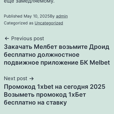
еще замедляемому.
Published
May 10, 2025
By
admin
Categorized as
Uncategorized
Previous post
Закачать Мелбет возьмите Дроид
бесплатно должностное
подвижное приложение БК Melbet
Next post
Промокод 1xbet на сегодня 2025
Возыметь промокод 1хБет
бесплатно на ставку