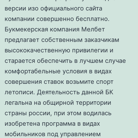
версии изо официального сайта
компании совершенно бесплатно.
Букмекерская компания Мелбет
предлагает собственным заказчикам
высококачественную привилегии и
старается обеспечить в лучшем случае
комфортабельные условия в видах
совершения ставок возьмите спорт
летописи. Деятельность данной БК
легальна на общирной территории
страны россии, при этом водилась
изобретена программа в видах
мобильников под управлением