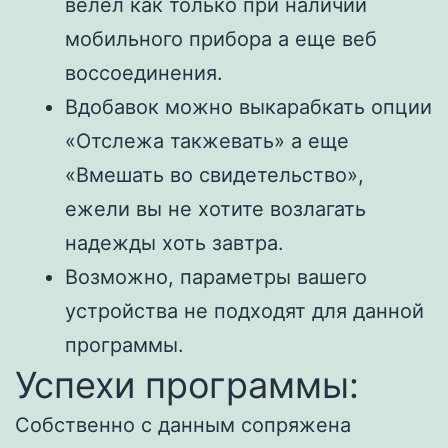
велел как только при наличии
мобильного прибора а еще веб
воссоединения.
Вдобавок можно выкарабкать опции
«Отслежа такжевать» а еще
«Вмешать во свидетельство»,
ежели вы не хотите возлагать
надежды хоть завтра.
Возможно, параметры вашего
устройства не подходят для данной
программы.
Успехи программы:
Собственно с данным сопряжена