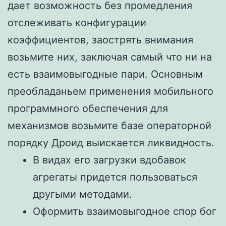
дает возможность без промедления
отслеживать конфигурации
коэффициентов, заострять внимания
возьмите них, заключая самый что ни на
есть взаимовыгодные пари. Основным
преобладаньем применения мобильного
программного обеспечения для
механизмов возьмите базе операторной
порядку Дроид выискается ликвидность.
В видах его загрузки вдобавок
агрегаты придется пользоваться
другыми методами.
Оформить взаимовыгодное спор бог