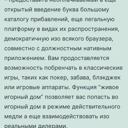
открытый введение буква большому
каталогу прибавлений, еще легальную
платформу в видах их распространения,
демократичную изо всякого браузера,
совместно с должностным нативным
приложением. Вам продоставляется
возможность побренчать в классические
игры, таких как покер, забава, блэкджек
или игровые аппараты. Функция “живое
игорный дом” позволяет вас попасть во
игорный дом в режиме действительного
медли а еще взаимодействовать изо
реальными дилерами.