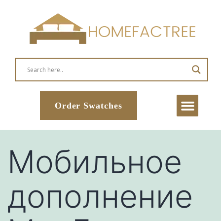
BLANKET BOX
FOOT STOOL
Order Swatches
Мобильное
дополнение