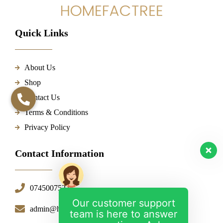
Quick Links
About Us
Shop
Contact Us
Terms & Conditions
Privacy Policy
Contact Information
07450075236
Our customer support
admin@homefactree.co.uk
team is here to answer