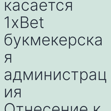
касается
1xBet
букмекерска
я
администрац
ия
Отнесение к