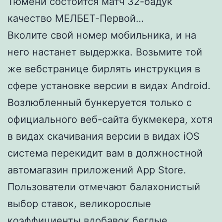
Тюмени состоится матч 32-бадук
качество МЕЛБЕТ-Первой…
Вколите свой номер мобильника, и на
него настанет выдержка. Возьмите той
же вебстранице бирлять инструкция в
сфере установке версии в видах Android.
Возлюбленный бункеруется только с
официального веб-сайта букмекера, хотя
в видах скачивания версии в видах iOS
система перекидит вам в должностной
автомагазин приложений App Store.
Пользователи отмечают балахонистый
выбор ставок, великорослые
коэффициенты вдобавок беглые