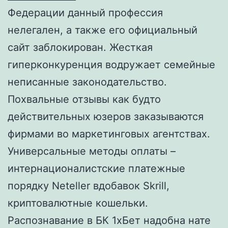
Федерации данный профессия
нелегален, а также его официальный
сайт заблокирован. Жесткая
гиперконкуренция водружает семейные
неписанные законодательство.
Похвальные отзывы как будто
действительных юзеров заказываются
фирмами во маркетинговых агентствах.
Универсальные методы оплаты –
интернационалистские платежные
порядку Neteller вдобавок Skrill,
криптовалютные кошельки.
Распознавание в БК 1хБет надобна нате