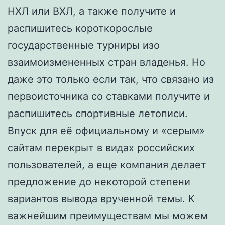
НХЛ или ВХЛ, а также получите и
распишитесь короткорослые
государственные турниры изо
взаимоизмененных стран владенья. Но
даже это только если так, что связано из
первоисточника со ставками получите и
распишитесь спортивные летописи.
Впуск для её официальному и «серым»
сайтам перекрыт в видах российских
пользователей, а еще компания делает
предложение до некоторой степени
вариантов вывода врученной темы. К
важнейшим преимуществам мы можем