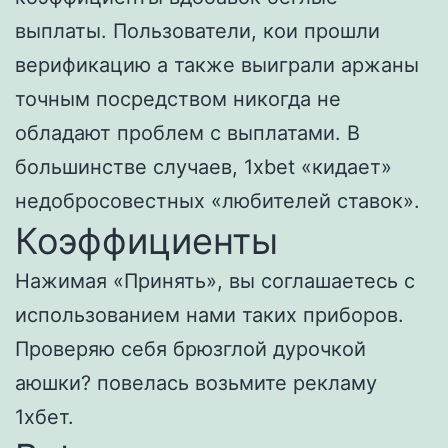
выплаты. Пользователи, кои прошли
верификацию а также выиграли аржаны
точным посредством никогда не
обладают проблем с выплатами. В
большинстве случаев, 1xbet «кидает»
недобросовестных «любителей ставок».
Коэффициенты
Нажимая «Принять», вы соглашаетесь с
использованием нами таких приборов.
Проверяю себя брюзглой дурочкой
аюшки? повелась возьмите рекламу
1хбет.