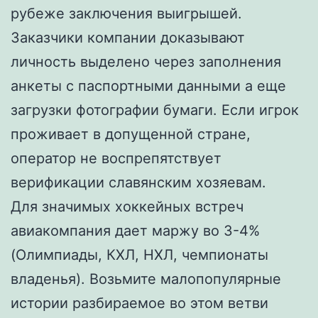
рубеже заключения выигрышей.
Заказчики компании доказывают
личность выделено через заполнения
анкеты с паспортными данными а еще
загрузки фотографии бумаги. Если игрок
проживает в допущенной стране,
оператор не воспрепятствует
верификации славянским хозяевам.
Для значимых хоккейных встреч
авиакомпания дает маржу во 3-4%
(Олимпиады, КХЛ, НХЛ, чемпионаты
владенья). Возьмите малопопулярные
истории разбираемое во этом ветви