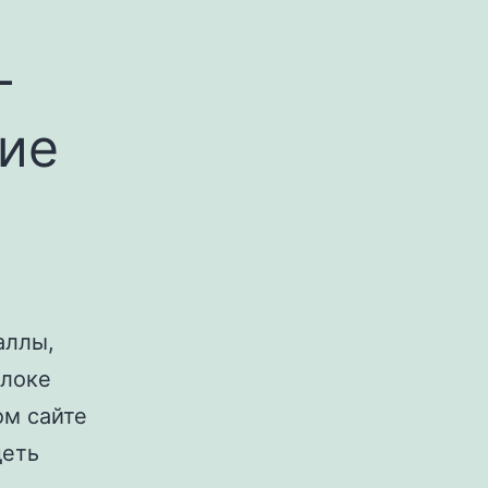
–
ие
аллы,
блоке
ом сайте
деть