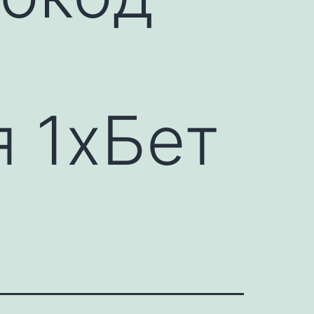
 1хБет