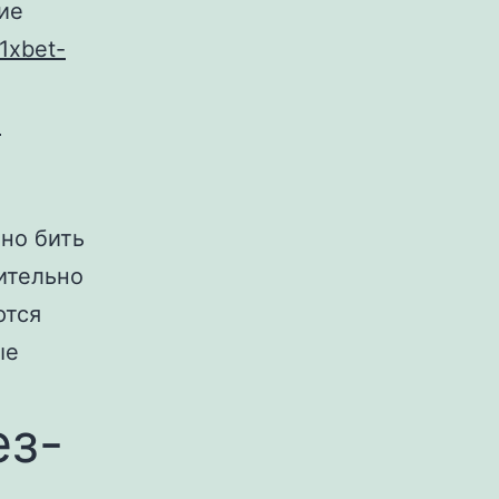
ие
/1xbet-
-
но бить
чительно
ются
ые
ез-