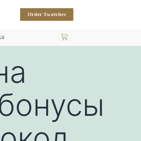
Order Swatches
GS
на
 бонусы
мокод