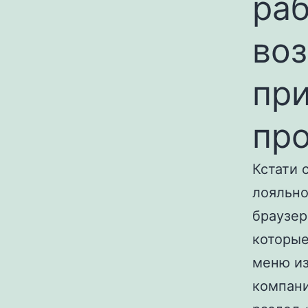
раб
воз
пр
пр
Кстати 
лояльно
браузер
которые
меню из
компани