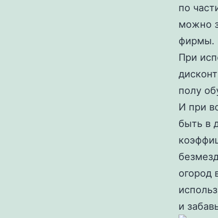
по част
можно з
фирмы.
При исп
дисконт
полу об
И при в
быть в 
коэффиц
безмезд
огород 
использ
и забав