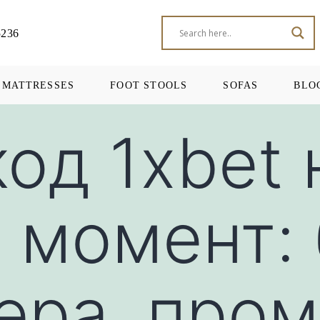
5236
MATTRESSES
FOOT STOOLS
SOFAS
BLO
од 1xbet 
 момент:
ера, про