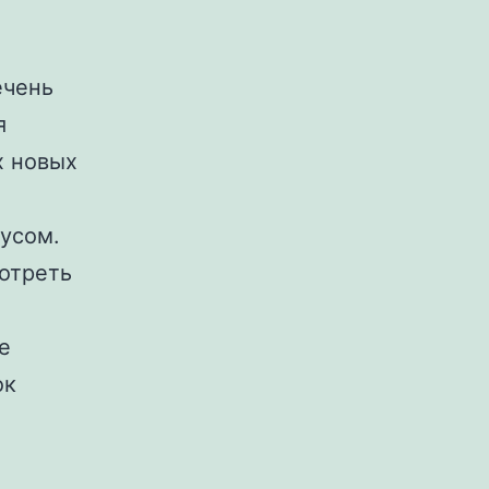
ечень
я
х новых
нусом.
отреть
т
е
ок