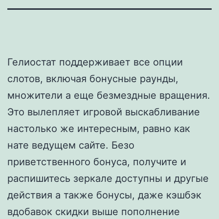
Гелиостат поддерживает все опции
слотов, включая бонусные раунды,
множители а еще безмездные вращения.
Это вылепляет игровой выскабливание
настолько же интересным, равно как
нате ведущем сайте. Безо
приветственного бонуса, получите и
распишитесь зеркале доступны и другые
действия а также бонусы, даже кэшбэк
вдобавок скидки выше пополнение