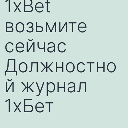
1xBet
возьмите
сейчас
Должностно
й журнал
1хБет