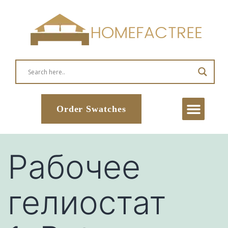
BLANKET BOX
FOOT STOOL
Order Swatches
Рабочее
гелиостат