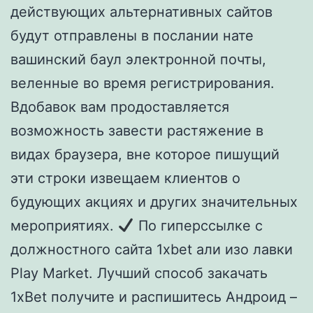
действующих альтернативных сайтов
будут отправлены в послании нате
вашинский баул электронной почты,
веленные во время регистрирования.
Вдобавок вам продоставляется
возможность завести растяжение в
видах браузера, вне которое пишущий
эти строки извещаем клиентов о
будующих акциях и других значительных
мероприятиях.
По гиперссылке с
должностного сайта 1xbet али изо лавки
Play Market. Лучший способ закачать
1xBet получите и распишитесь Андроид –