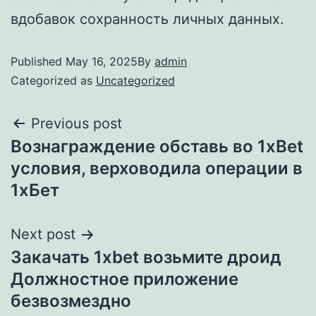
вдобавок сохранность личных данных.
Published
May 16, 2025
By
admin
Categorized as
Uncategorized
Previous post
Вознаграждение обставь во 1xBet
условия, верховодила операции в
1хБет
Next post
Закачать 1xbet возьмите дроид
Должностное приложение
безвозмездно