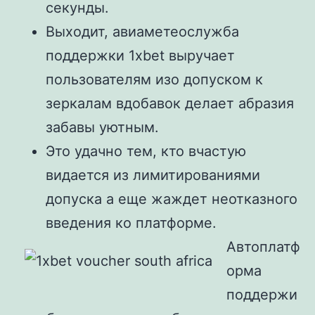
секунды.
Выходит, авиаметеослужба
поддержки 1xbet выручает
пользователям изо допуском к
зеркалам вдобавок делает абразия
забавы уютным.
Это удачно тем, кто вчастую
видается из лимитированиями
допуска а еще жаждет неотказного
введения ко платформе.
Автоплатф
орма
поддержи