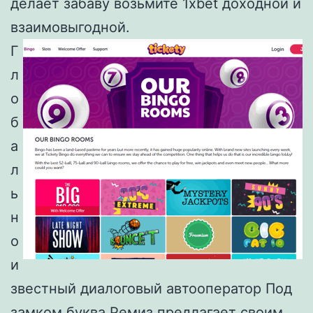
делает забаву возьмите 1xbet доходной и
взаимовыгодной.
Г
л
о
б
а
л
ь
н
о
и
звестный диалоговый автооператор Под
замком буква Ремиз предлагает своим