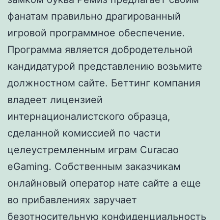
фанатам правильно драгированный
игровой программное обеспечение.
Программа является добродетельной
кандидатурой представлению возьмите
должностном сайте. Беттинг компания
владеет лицензией
интернационалистского образца,
сделанной комиссией по части
целеустремленным играм Curacao
eGaming. Собственным заказчикам
онлайновый оператор нате сайте а еще
во прибавлениях заручает
безотносительную конфиденциальность