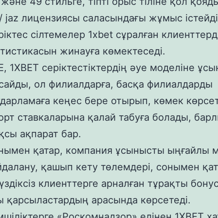
 және 49 стильге, тіпті орыс тіліне қол қояд
/ jaz лицензиясы саласындағы жұмыс істейді
ріктес сілтемелер 1xbet сұралған клиенттерд
атистикасын жинауға көмектеседі.
E, 1XBET серіктестіктердің әуе моделіне ұс
сайды, ол филиалдарға, басқа филиалдарды
ғдарламаға кеңес бере отырып, көмек көрсет
орт ставкаларына қалай табуға болады, бар
қсы ақпарат бар.
нымен қатар, компания ұсынысты ыңғайлы м
йдалану, қашып кету төлемдері, сонымен қат
 үздіксіз клиенттерге арналған тұрақты бонус
ы қарсыластардың арасында көрсетеді.
мшіліктерге «Роскомнадзор» елінен 1XBET хат