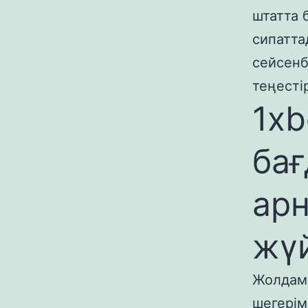
штатта 
сипатта
сейсенб
теңестір
1xb
ба
ар
жүй
Жолдама
шегерім