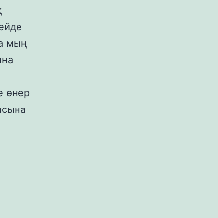
қ
кейде
ма мың
ына
е өнер
асына