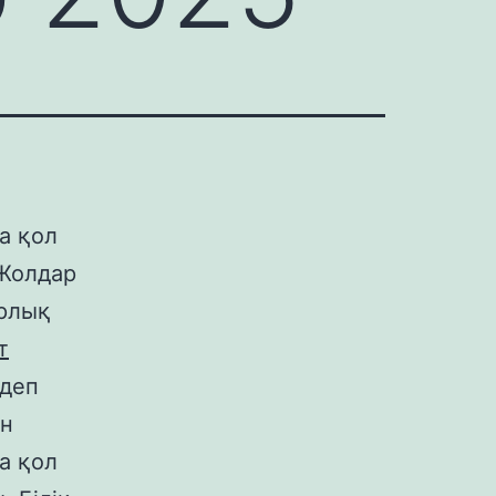
а қол
 Жолдар
арлық
т
 деп
ін
а қол