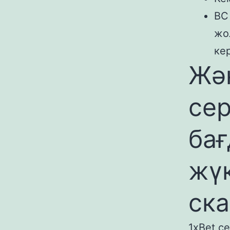
BC
жо
кер
Жән
сер
ба
жүк
ска
1xBet с