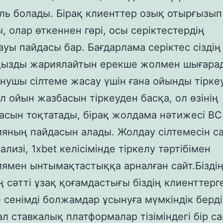
ль болады. Бірақ клиенттер озық отырғызып
, олар өткеннен гөрі, осы серіктестердің
уы пайдасы бар. Бағдарлама серіктес сіздің
ңызды жариялайтын ерекше жолмен шығарад
нушы сілтеме жасау үшін ғана ойынды тірке
ол ойын жазбасын тіркеуден басқа, ол өзінің
сын тоқтатады, бірақ жолдама нәтижесі B
яның пайдасын алады. Жолдау сілтемесін с
ализі, 1xbet келісімінде тіркелу тәртібімен
ямен ынтымақтастыққа арналған сайт.Біздің
ң сәтті ұзақ қоғамдастығы біздің клиенттерге
 сенімді болжамдар ұсынуға мүмкіндік берді
л ставкалық платформалар тізіміндегі бір са