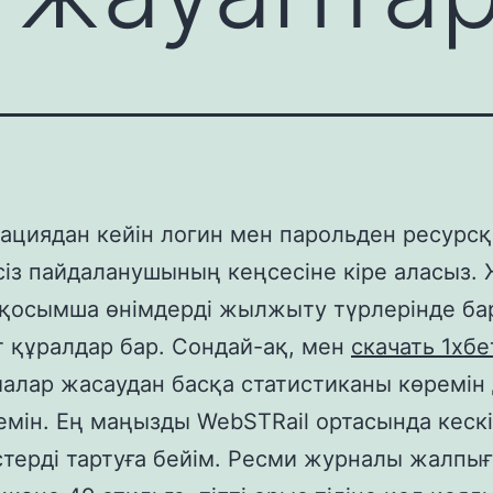
ациядан кейін логин мен парольден ресурсқ
сіз пайдаланушының кеңсесіне кіре аласыз.
 қосымша өнімдерді жылжыту түрлерінде б
 құралдар бар. Сондай-ақ, мен
скачать 1хбе
алар жасаудан басқа статистиканы көремін
емін. Ең маңызды WebSTRail ортасында кеск
стерді тартуға бейім. Ресми журналы жалпығ