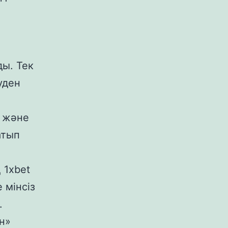
ы. Тек
уден
C және
атып
 1xbet
 мінсіз
.
н»