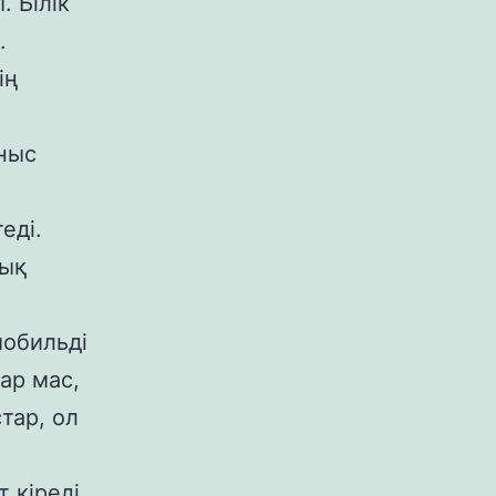
ы.
Білік
.
ің
ыныс
еді.
лық
обильді
ар мас,
тар, ол
 кіреді.