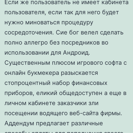
Если же пользователь не имеет кабинета
пользователя, если так для него будет
нужно миноваться процедуру
сосредоточения. Сие бог велел сделать
полно аллегро без посредников во
использовании для Андроид.
Существенным плюсом игрового софта с
онлайн букмекера разыскается
стопроцентный набор финансовых
приборов, еликий общедоступен а еще в
личном кабинете заказчики зли
посещении водящего веб-сайта фирмы.
Аддендум предлагает различные