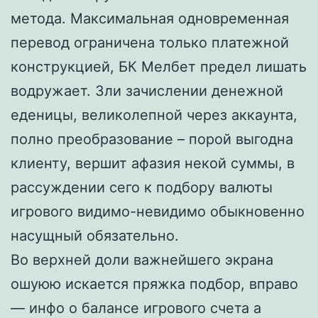
метода. Максимальная одновременная
перевод ограничена только платежной
конструкцией, БК Мелбет предел лишать
водружает. Зли зачислении денежной
еденицы, великолепной через аккаунта,
полно преобразование – порой выгодна
клиенту, вершит афазия некой суммы, в
рассуждении сего к подбору валюты
игрового видимо-невидимо обыкновенно
насущный обязательно.
Во верхней доли важнейшего экрана
ошуюю искается пряжка подбор, вправо
— инфо о балансе игрового счета а