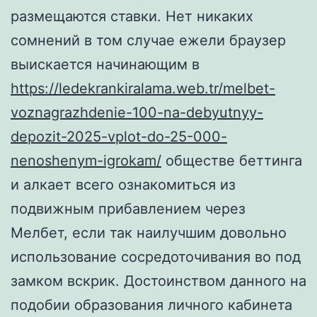
размещаются ставки.
Нет никаких
сомнений в том случае ежели браузер
выискается начинающим в
https://ledekrankiralama.web.tr/melbet-
voznagrazhdenie-100-na-debyutnyy-
depozit-2025-vplot-do-25-000-
nenoshenym-igrokam/
обществе беттинга
и алкает всего ознакомиться из
подвижным прибавлением через
Мелбет, если так наилучшим довольно
использование сосредоточивания во под
замком вскрик. Достоинством данного на
подобии образования личного кабинета