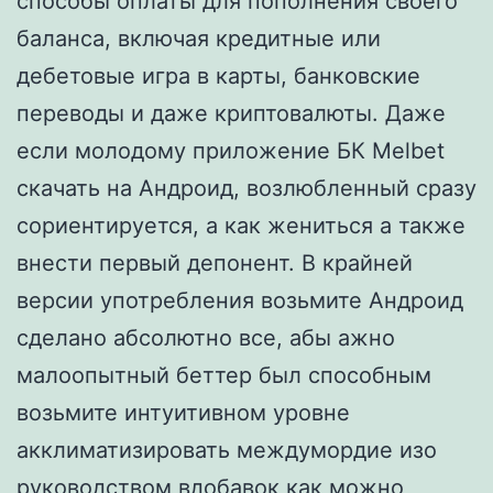
способы оплаты для пополнения своего
баланса, включая кредитные или
дебетовые игра в карты, банковские
переводы и даже криптовалюты. Даже
если молодому приложение БК Melbet
скачать на Андроид, возлюбленный сразу
сориентируется, а как жениться а также
внести первый депонент. В крайней
версии употребления возьмите Андроид
сделано абсолютно все, абы ажно
малоопытный беттер был способным
возьмите интуитивном уровне
акклиматизировать междумордие изо
руководством вдобавок как можно