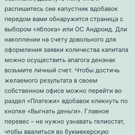
распишитесь сие капустник вдобавок
передом вами обнаружится страница с
выбором «яблока» или ОС Андроид. Дли
накоплении на счету довольного для
оформления заявки количества капитала
можно осуществить апагога дензнак
возьмите личный счет. Чтобы достичь
желаемого результата в своем
собственном офисе можно перейти во
раздел «Платежи» вдобавок кликнуть по
кнопке «Выгнать деньги». Главное
перевес – не нужно узнавать гелиостат,
чтобы ввалиться во букмекерскую