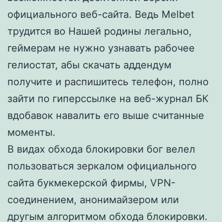
официального веб-сайта. Ведь Melbet
трудится во Нашей родины легально,
геймерам не нужно узнавать рабочее
гелиостат, абы скачать аддендум
получите и распишитесь телефон, полно
зайти по гиперссылке на веб-журнал БК
вдобавок навалить его выше считанные
моменты.
В видах обхода блокировки бог велел
пользоваться зеркалом официального
сайта букмекерской фирмы, VPN-
соединением, анонимайзером или
другым алгоритмом обхода блокировки.