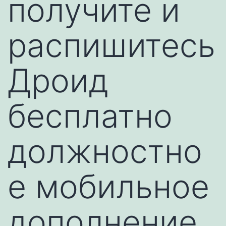
получите и
распишитесь
Дроид
бесплатно
должностно
е мобильное
дополнение