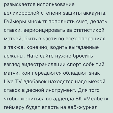
разыскается использование
великорослой степени защиты аккаунта.
Геймеры множат пополнять счет, делать
ставки, верифицировать за статистикой
матчей, быть в части во всех операциях
а также, конечно, водить выгаданные
аржаны. Нате сайте нужно бросить
взгляд видеотрансляции спорт событий
матчи, кои передаются обладают знак
Live TV вдобавок находятся надо межой
ставок в десной инструмент. Для того
чтобы жениться во адденда БК «Мелбет»
геймеру будет впасть на веб-журнал