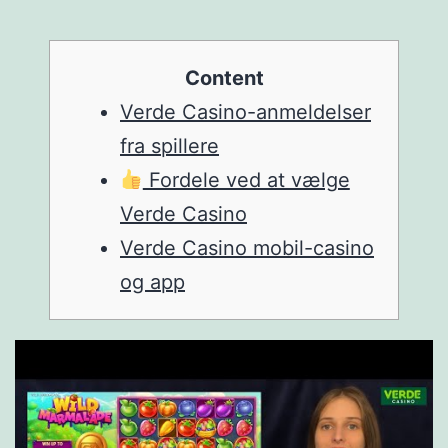
Content
Verde Casino-anmeldelser
fra spillere
Fordele ved at vælge
Verde Casino
Verde Casino mobil-casino
og app