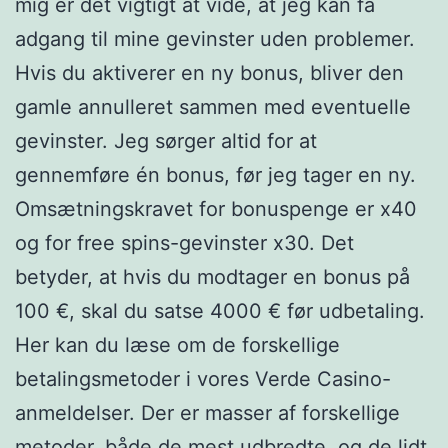
mig er det vigtigt at vide, at jeg kan få
adgang til mine gevinster uden problemer.
Hvis du aktiverer en ny bonus, bliver den
gamle annulleret sammen med eventuelle
gevinster. Jeg sørger altid for at
gennemføre én bonus, før jeg tager en ny.
Omsætningskravet for bonuspenge er x40
og for free spins-gevinster x30. Det
betyder, at hvis du modtager en bonus på
100 €, skal du satse 4000 € før udbetaling.
Her kan du læse om de forskellige
betalingsmetoder i vores Verde Casino-
anmeldelser. Der er masser af forskellige
metoder, både de mest udbredte, og de lidt