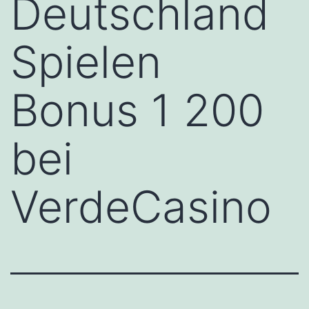
Deutschland
Spielen
Bonus 1 200
bei
VerdeCasino