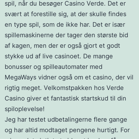
spil, når du besøger Casino Verde. Det er
svært at forestille sig, at der skulle findes
en type spil, som de ikke har. Det er især
spillemaskinerne der tager den største bid
af kagen, men der er også gjort et godt
stykke ud af live casinoet. De mange
bonusser og spilleautomater med
MegaWays vidner også om et casino, der vil
rigtig meget. Velkomstpakken hos Verde
Casino giver et fantastisk startskud til din
spiloplevelse!
Jeg har testet udbetalingerne flere gange
og har altid modtaget pengene hurtigt. For