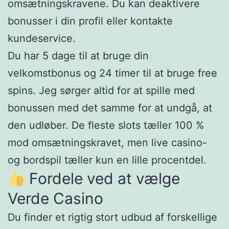
omsætningskravene. Du kan deaktivere
bonusser i din profil eller kontakte
kundeservice.
Du har 5 dage til at bruge din
velkomstbonus og 24 timer til at bruge free
spins. Jeg sørger altid for at spille med
bonussen med det samme for at undgå, at
den udløber. De fleste slots tæller 100 %
mod omsætningskravet, men live casino-
og bordspil tæller kun en lille procentdel.
Fordele ved at vælge
Verde Casino
Du finder et rigtig stort udbud af forskellige