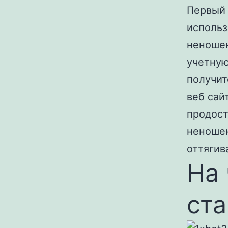
Первый 
использ
неношен
учетную
получит
веб сай
продост
неношен
оттягив
На 
ста