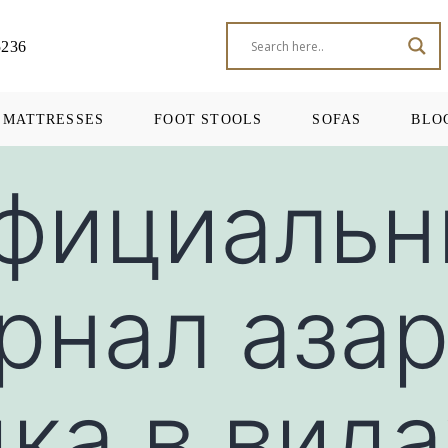
5236
MATTRESSES
FOOT STOOLS
SOFAS
BLO
официаль
рнал азар
ка в вида