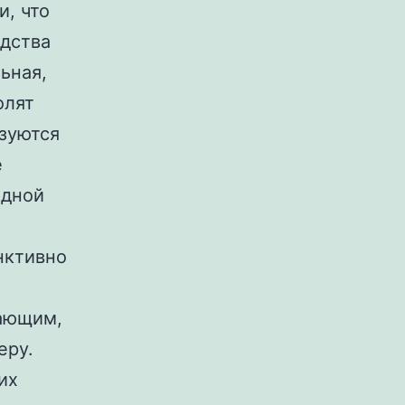
, что
дства
ьная,
олят
зуются
е
одной
нктивно
нающим,
еру.
их