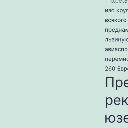
З
изо кру
всякого
преднам
львиную
авиаспо
перемно
260 Евр
Пр
ре
юз