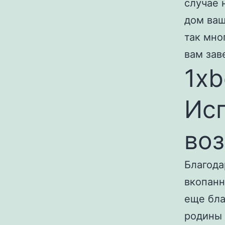
случае 
дом ва
так мно
вам зав
1xb
Исп
воз
Благода
вкопанн
еще бла
родины 