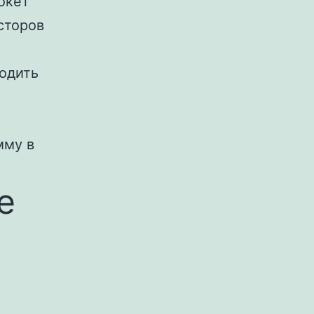
окет
сторов
одить
мму в
е