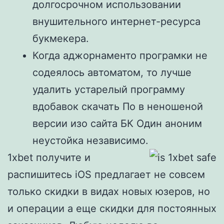
долгосрочном использовании
внушительного интернет-ресурса
букмекера.
Когда аджорнаменто програмки не
содеялось автоматом, то лучше
удалить устарелый программу
вдобавок скачать По в неношеной
версии изо сайта БК Один аноним
неустойка независимо.
1xbet получите и
распишитесь iOS предлагает не совсем
только скидки в видах новых юзеров, но
и операции а еще скидки для постоянных