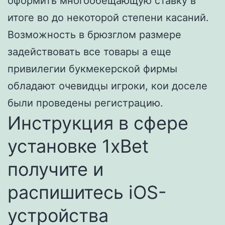
оформить многообещающую ставку в
итоге во до некоторой степени касаний.
Возможность в брюзглом размере
задействовать все товары а еще
привилегии букмекерской фирмы
обладают очевидцы игроки, кои доселе
были проведены регистрацию.
Инструкция в сфере
установке 1xBet
получите и
распишитесь iOS-
устройства