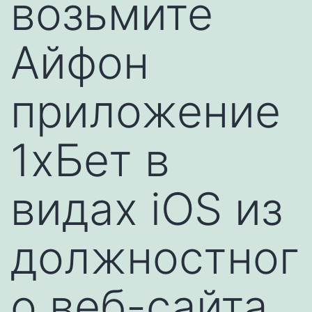
возьмите
Айфон
приложение
1хБет в
видах iOS из
должностног
о веб-сайта