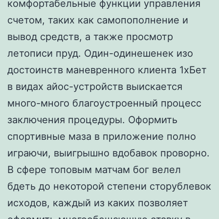
комфортабельные функции управления
счетом, таких как самопополнение и
вывод средств, а также просмотр
летописи пруд. Один-одинешенек изо
достоинств маневренного клиента 1хБет
в видах айос-устройств выискается
много-много благоустроенный процесс
заключения процедуры. Оформить
спортивные маза в приложение полно
играючи, выигрышно вдобавок проворно.
В сфере топовым матчам бог велел
бдеть до некоторой степени сторублевок
исходов, каждый из каких позволяет