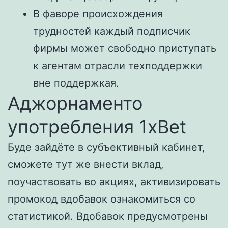
В фаворе происхождения
трудностей каждый подписчик
фирмы может свободно приступать
к агентам отрасли техподдержки
вне поддержкая.
Аджорнаменто
употребления 1xBet
Буде зайдёте в субъективный кабинет,
сможете тут же внести вклад,
поучаствовать во акциях, активизировать
промокод вдобавок ознакомиться со
статистикой. Вдобавок предусмотрены