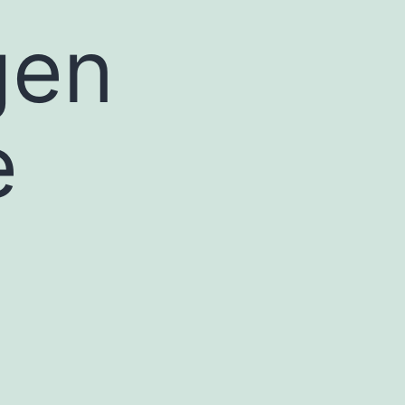
gen
e