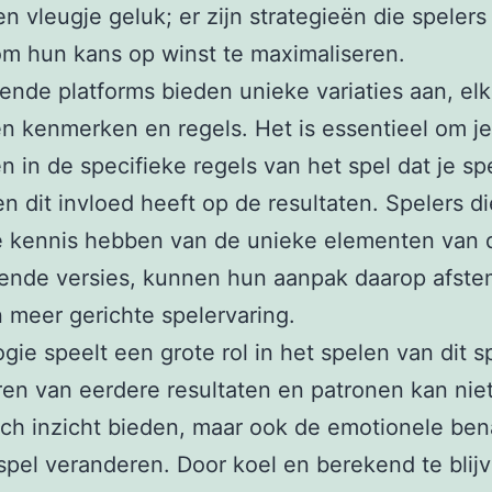
en vleugje geluk; er zijn strategieën die speler
m hun kans op winst te maximaliseren.
lende platforms bieden unieke variaties aan, el
n kenmerken en regels. Het is essentieel om j
n in de specifieke regels van het spel dat je spe
n dit invloed heeft op de resultaten. Spelers d
e kennis hebben van de unieke elementen van 
llende versies, kunnen hun aanpak daarop afs
 meer gerichte spelervaring.
gie speelt een grote rol in het spelen van dit s
en van eerdere resultaten en patronen kan niet
sch inzicht bieden, maar ook de emotionele be
spel veranderen. Door koel en berekend te blij