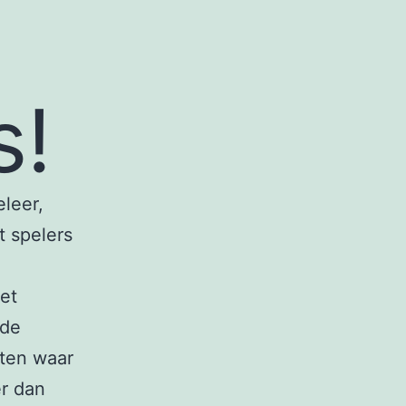
s!
eleer,
t spelers
het
nde
hten waar
er dan