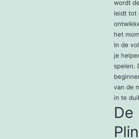
wordt de
leidt to
ontwikke
het mom
In de vo
je help
spelen. 
beginnen
van de m
in te du
De 
Pli