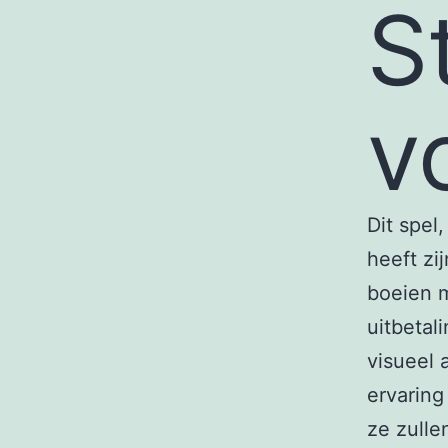
S
v
Dit spel
heeft zi
boeien m
uitbetal
visueel 
ervaring
ze zulle